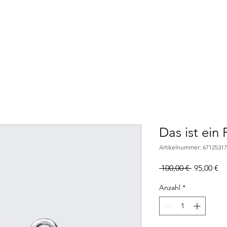
ale Werbung
Vermietung
Flyerverteilung
Plakatie
Das ist ein
Artikelnummer: 6712531
Standardp
Sa
 100,00 € 
95,00 €
Pr
Anzahl
*