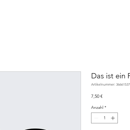
ale Werbung
Vermietung
Flyerverteilung
Plakatie
Das ist ein
Artikelnummer: 3666153
Preis
7,50 €
Anzahl
*