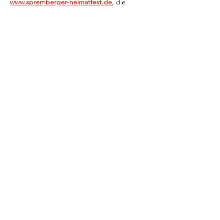
www.spremberger-heimatfest.de
, die 
Kurzfassung hier unten auf dieser Seite.
Diese Veranstaltung teilen
#next_level_marketing
©
2026 Flyer va. tyler
|
Legal
Notice
|
Privacy Policy